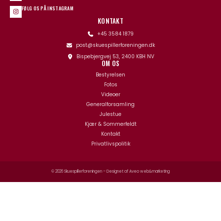
FØLG OS PÅ INSTAGRAM
KONTAKT
+45 3584 1879
post@skuespillerforeningen.dk
Bispebjergvej 53, 2400 KBH NV
OM OS
Bestyrelsen
Fotos
Videoer
Generalforsamling
Julestue
Kjær & Sommerfeldt
Kontakt
Privatlivspolitik
© 2026 Skuespillerforeningen – Designet af
Aveo web&marketing