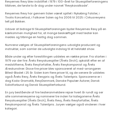
Revyernes Revy blev indstiftet i 1979 i 100-året for Skuespillerforeningens
tilbliven, de første to år dog under navnet “Revykavalkade”.
Revyernes Revy har gennem tiden været spillet i Nykøbing Falster, i
Tivolis Koncertsal, i Falkoner Salen og fra 2006 til 2025 i Cirkusrevyens
telt på Bakken.
Udover at bidrage til Skuespillerforeningen byder Revyernes Revy på en
kærkommen mulighed for, at mange beskæftiget med teater kan
mødes og tilbringe en festlig dag sammen.
Numrene vælges af Skuespillerforeningens udvalgte producent og
instruktør, som samler de udvalgte indslag til et helstøbt show.
Både under og efter forestillingen uddeles en række priser. Fra starten i
1979 var der fire: Årets Revyskuespiller (Årets Dirch), opkaldt efter en af
medstifterne, Årets Revyforfatter, Årets Revykomponist og Årets
Æreskunstner. Disse fire priser blev sponsoreret af med-arrangøren
Billed-Bladet i 25 år. Siden kom flere priser til, og de senere år uddeles
også Årets Revy, Årets Revypris og Årets Talentpris. Sponsorerne er i
dag Koda-Dramatik, RevyDanmark, Danske Populær Autorer, Dansk
Solistforbund og Dansk Skuespillerforbund.
En jury bestående af fire teateranmeldere rejser hvert år rundt og ser
alle sommerrevyerne og nominerer tre inden for kategorierne Årets
Revyskuespiller (Årets Dirch), Årets Revy, Årets Revyforfatter, Årets
Revykomponist og Årets Talentpris. Juryen vælger også vinderen i hver
kategori.