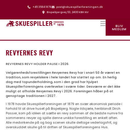
+45 3584 1879
post@skuespillerforeningen.dk
Bispebjergvej 53, 2400 KBH NV
BLIV
MEDLEM
SKUESPILLERFORENINGENS HUS
REVYERNES REVY
REVYERNES REVY HOLDER PAUSE I 2026.
Velgørenhedsforestillingen Revyernes Revy har i snart 50 år været en
tradition, som revyelskere i hele landet har støttet op om. En herlig
dag med topunderholdning, som i den grad har hjulpet
Skuespillerforeningens overlevelse i svære tider. Desværre er det ikke
muligt at afholde Revyernes Revy i 2026. Foreningen håber på at
genoptage traditionen i 2027.
I 1978 havde Skuespillerforeningen af 1879 en svær økonomisk periode i
forhold til at drive huset på Bispebjerg. Nogle ildsjæle, heriblandt Dirch
Passer, kom på idéen at sætte en revy sammen af de bedste numre fra
sommerens revyer og spille denne unikke forestilling en enkelt aften.
Alle medvirkende på og bag scenen skulle deltage vederlagsfrit, og
overskuddet skulle gå til driften af Skuespillerforeningens Hus.