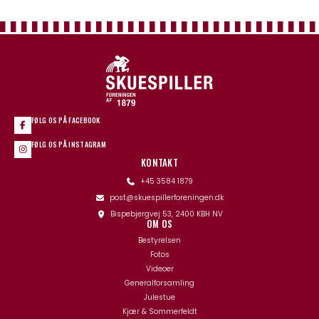
FØLG OS PÅ FACEBOOK
FØLG OS PÅ INSTAGRAM
KONTAKT
+45 3584 1879
post@skuespillerforeningen.dk
Bispebjergvej 53, 2400 KBH NV
OM OS
Bestyrelsen
Fotos
Videoer
Generalforsamling
Julestue
Kjær & Sommerfeldt