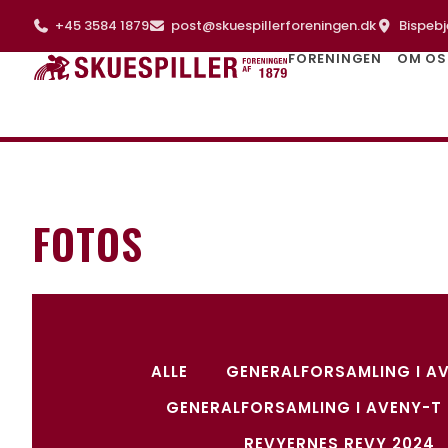
+45 3584 1879
post@skuespillerforeningen.dk
Bispebj
FORENINGEN
OM OS
FOTOS
ALLE
GENERALFORSAMLING I A
GENERALFORSAMLING I AVENY-T 
REVYERNES REVY 2024