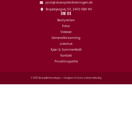
post@skuespillerforeningen.dk
Bispebjergvej 53, 2400 KBH NV
OM OS
Bestyrelsen
Fotos
Videoer
Generalforsamling
Julestue
Kjær & Sommerfeldt
Kontakt
Privatlivspolitik
© 2026 Skuespillerforeningen – Designet af
Aveo web&marketing