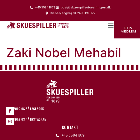
+45 3584 1879
post@skuespillerforeningen.dk
Bispebjergvej 53, 2400 KBH NV
BLIV
MEDLEM
SKUESPILLERFORENINGENS HUS
Zaki Nobel Mehabil
FØLG OS PÅ FACEBOOK
FØLG OS PÅ INSTAGRAM
KONTAKT
+45 3584 1879