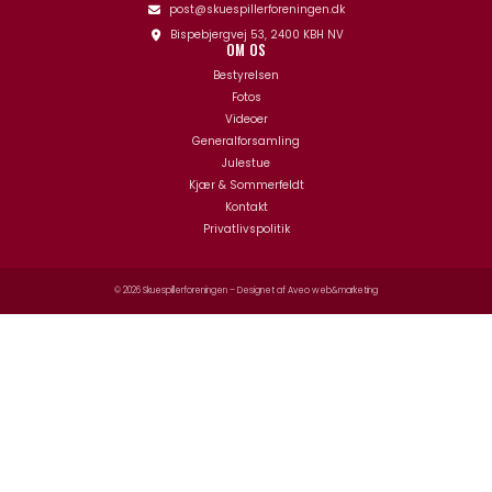
post@skuespillerforeningen.dk
Bispebjergvej 53, 2400 KBH NV
OM OS
Bestyrelsen
Fotos
Videoer
Generalforsamling
Julestue
Kjær & Sommerfeldt
Kontakt
Privatlivspolitik
© 2026 Skuespillerforeningen – Designet af
Aveo web&marketing