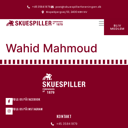
+45 3584 1879
post@skuespillerforeningen.dk
Bispebjergvej 53, 2400 KBH NV
BLIV
MEDLEM
SKUESPILLERFORENINGENS HUS
Wahid Mahmoud
FØLG OS PÅ FACEBOOK
FØLG OS PÅ INSTAGRAM
KONTAKT
+45 3584 1879