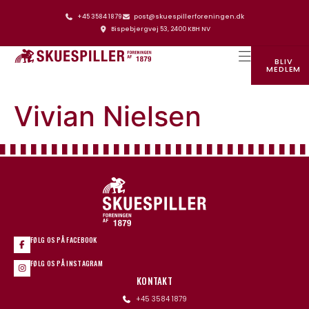
+45 3584 1879
post@skuespillerforeningen.dk
Bispebjergvej 53, 2400 KBH NV
BLIV
MEDLEM
SKUESPILLERFORENINGENS HUS
Vivian Nielsen
FØLG OS PÅ FACEBOOK
FØLG OS PÅ INSTAGRAM
KONTAKT
+45 3584 1879