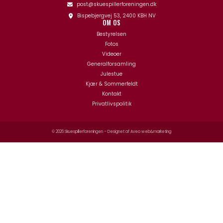
post@skuespillerforeningen.dk
Bispebjergvej 53, 2400 KBH NV
OM OS
Bestyrelsen
Fotos
Videoer
Generalforsamling
Julestue
Kjær & Sommerfeldt
Kontakt
Privatlivspolitik
© 2026 Skuespillerforeningen – Designet af
Aveo web&marketing