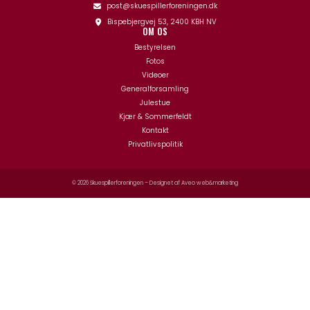
post@skuespillerforeningen.dk
Bispebjergvej 53, 2400 KBH NV
OM OS
Bestyrelsen
Fotos
Videoer
Generalforsamling
Julestue
Kjær & Sommerfeldt
Kontakt
Privatlivspolitik
© 2026 Skuespillerforeningen – Designet af
Aveo web&marketing