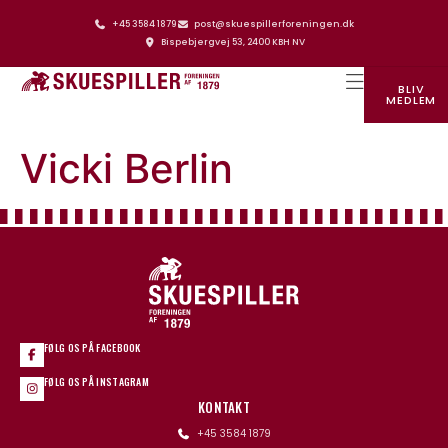
+45 3584 1879
post@skuespillerforeningen.dk
Bispebjergvej 53, 2400 KBH NV
BLIV
MEDLEM
SKUESPILLERFORENINGENS HUS
Vicki Berlin
FØLG OS PÅ FACEBOOK
FØLG OS PÅ INSTAGRAM
KONTAKT
+45 3584 1879