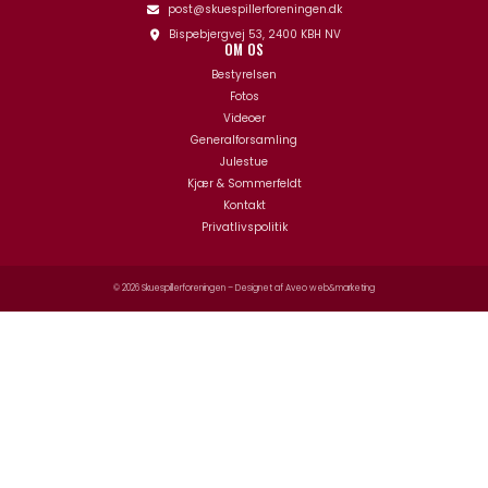
post@skuespillerforeningen.dk
Bispebjergvej 53, 2400 KBH NV
OM OS
Bestyrelsen
Fotos
Videoer
Generalforsamling
Julestue
Kjær & Sommerfeldt
Kontakt
Privatlivspolitik
© 2026 Skuespillerforeningen – Designet af
Aveo web&marketing