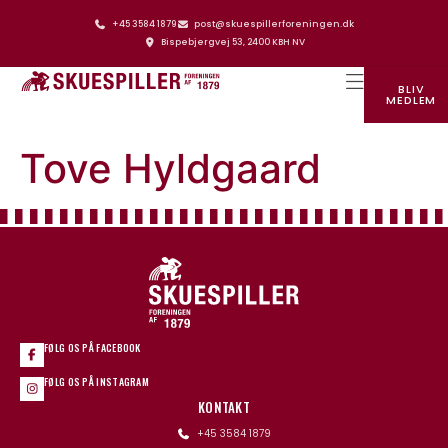
+45 3584 1879
post@skuespillerforeningen.dk
Bispebjergvej 53, 2400 KBH NV
BLIV
MEDLEM
SKUESPILLERFORENINGENS HUS
Tove Hyldgaard
FØLG OS PÅ FACEBOOK
FØLG OS PÅ INSTAGRAM
KONTAKT
+45 3584 1879