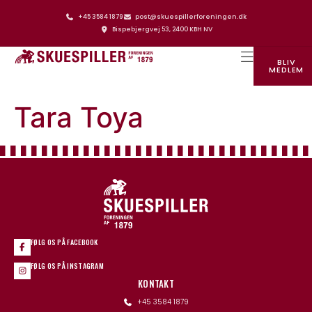
+45 3584 1879
post@skuespillerforeningen.dk
Bispebjergvej 53, 2400 KBH NV
BLIV
MEDLEM
SKUESPILLERFORENINGENS HUS
Tara Toya
FØLG OS PÅ FACEBOOK
FØLG OS PÅ INSTAGRAM
KONTAKT
+45 3584 1879