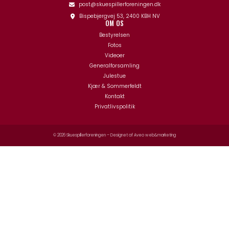
post@skuespillerforeningen.dk
Bispebjergvej 53, 2400 KBH NV
OM OS
Bestyrelsen
Fotos
Videoer
Generalforsamling
Julestue
Kjær & Sommerfeldt
Kontakt
Privatlivspolitik
© 2026 Skuespillerforeningen – Designet af
Aveo web&marketing