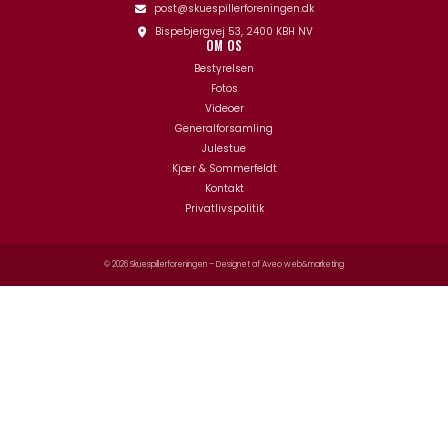
post@skuespillerforeningen.dk
Bispebjergvej 53, 2400 KBH NV
OM OS
Bestyrelsen
Fotos
Videoer
Generalforsamling
Julestue
Kjær & Sommerfeldt
Kontakt
Privatlivspolitik
© 2026 Skuespillerforeningen – Designet af
Aveo web&marketing