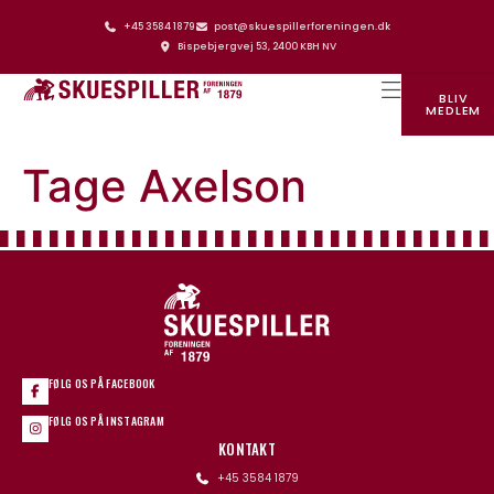
+45 3584 1879
post@skuespillerforeningen.dk
Bispebjergvej 53, 2400 KBH NV
BLIV
MEDLEM
SKUESPILLERFORENINGENS HUS
Tage Axelson
FØLG OS PÅ FACEBOOK
FØLG OS PÅ INSTAGRAM
KONTAKT
+45 3584 1879