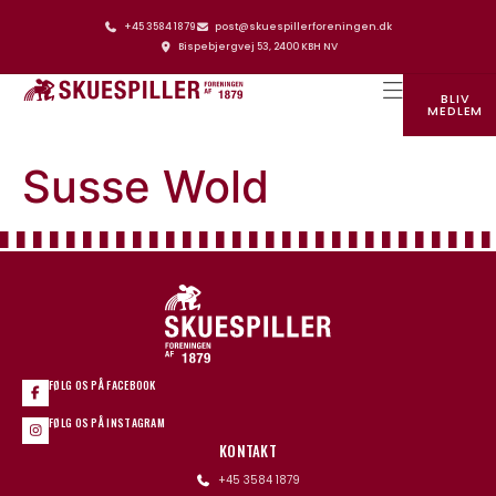
+45 3584 1879
post@skuespillerforeningen.dk
Bispebjergvej 53, 2400 KBH NV
BLIV
MEDLEM
SKUESPILLERFORENINGENS HUS
Susse Wold
FØLG OS PÅ FACEBOOK
FØLG OS PÅ INSTAGRAM
KONTAKT
+45 3584 1879