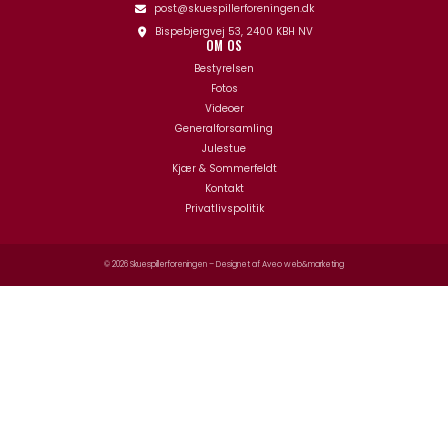
post@skuespillerforeningen.dk
Bispebjergvej 53, 2400 KBH NV
OM OS
Bestyrelsen
Fotos
Videoer
Generalforsamling
Julestue
Kjær & Sommerfeldt
Kontakt
Privatlivspolitik
© 2026 Skuespillerforeningen – Designet af
Aveo web&marketing