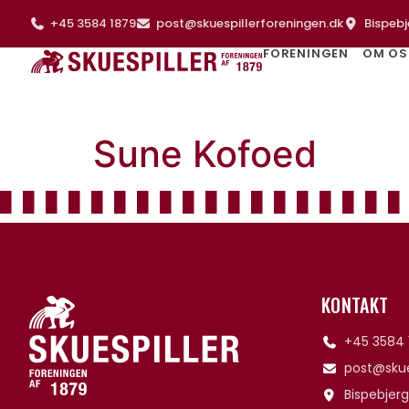
+45 3584 1879
post@skuespillerforeningen.dk
Bispebj
FORENINGEN
OM OS
Sune Kofoed
KONTAKT
+45 3584 
post@skue
Bispebjerg