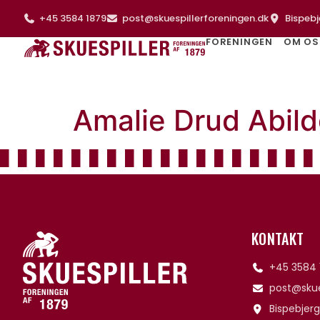
+45 3584 1879
post@skuespillerforeningen.dk
Bispebj
FORENINGEN
OM OS
Amalie Drud Abil
KONTAKT
+45 3584 
post@skue
Bispebjerg