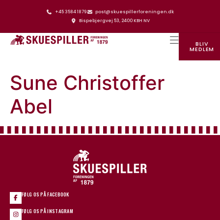
+45 3584 1879
post@skuespillerforeningen.dk
Bispebjergvej 53, 2400 KBH NV
BLIV
MEDLEM
SKUESPILLERFORENINGENS HUS
Sune Christoffer
Abel
FØLG OS PÅ FACEBOOK
FØLG OS PÅ INSTAGRAM