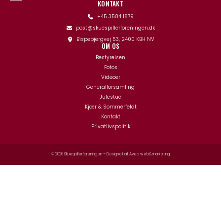
KONTAKT
+45 3584 1879
post@skuespillerforeningen.dk
Bispebjergvej 53, 2400 KBH NV
OM OS
Bestyrelsen
Fotos
Videoer
Generalforsamling
Julestue
Kjær & Sommerfeldt
Kontakt
Privatlivspolitik
© 2026 Skuespillerforeningen – Designet af
Aveo web&marketing