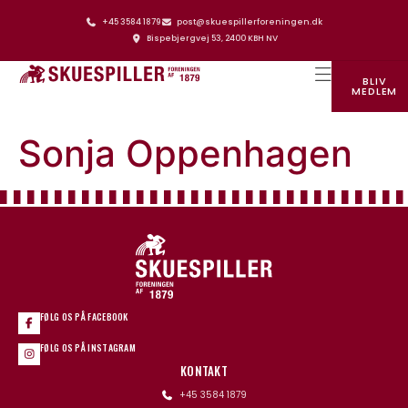
+45 3584 1879
post@skuespillerforeningen.dk
Bispebjergvej 53, 2400 KBH NV
BLIV
MEDLEM
SKUESPILLERFORENINGENS HUS
Sonja Oppenhagen
FØLG OS PÅ FACEBOOK
FØLG OS PÅ INSTAGRAM
KONTAKT
+45 3584 1879