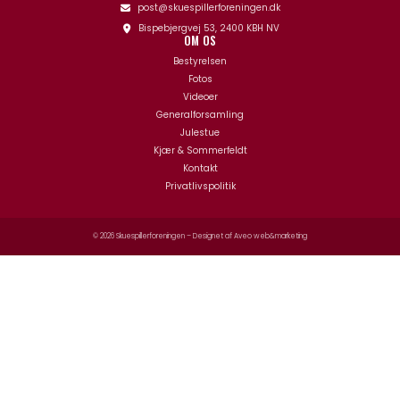
post@skuespillerforeningen.dk
Bispebjergvej 53, 2400 KBH NV
OM OS
Bestyrelsen
Fotos
Videoer
Generalforsamling
Julestue
Kjær & Sommerfeldt
Kontakt
Privatlivspolitik
© 2026 Skuespillerforeningen – Designet af
Aveo web&marketing