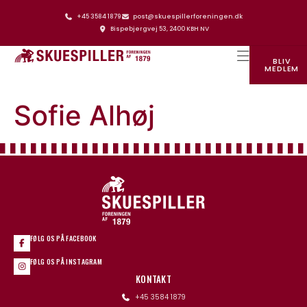
+45 3584 1879
post@skuespillerforeningen.dk
Bispebjergvej 53, 2400 KBH NV
BLIV
MEDLEM
SKUESPILLERFORENINGENS HUS
Sofie Alhøj
FØLG OS PÅ FACEBOOK
FØLG OS PÅ INSTAGRAM
KONTAKT
+45 3584 1879