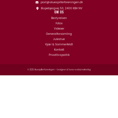
post@skuespillerforeningen.dk
Bispebjergvej 53, 2400 KBH NV
OM OS
Bestyrelsen
Fotos
Videoer
Generalforsamling
Julestue
Kjær & Sommerfeldt
Kontakt
Privatlivspolitik
© 2026 Skuespillerforeningen – Designet af
Aveo web&marketing