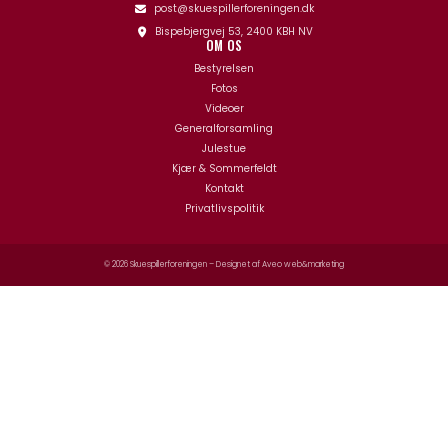
post@skuespillerforeningen.dk
Bispebjergvej 53, 2400 KBH NV
OM OS
Bestyrelsen
Fotos
Videoer
Generalforsamling
Julestue
Kjær & Sommerfeldt
Kontakt
Privatlivspolitik
© 2026 Skuespillerforeningen – Designet af
Aveo web&marketing