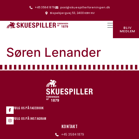
+45 3584 1879
post@skuespillerforeningen.dk
Bispebjergvej 53, 2400 KBH NV
BLIV
MEDLEM
SKUESPILLERFORENINGENS HUS
Søren Lenander
FØLG OS PÅ FACEBOOK
FØLG OS PÅ INSTAGRAM
KONTAKT
+45 3584 1879