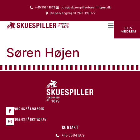
+45 3584 1879
post@skuespillerforeningen.dk
Bispebjergvej 53, 2400 KBH NV
BLIV
MEDLEM
SKUESPILLERFORENINGENS HUS
Søren Højen
FØLG OS PÅ FACEBOOK
FØLG OS PÅ INSTAGRAM
KONTAKT
+45 3584 1879