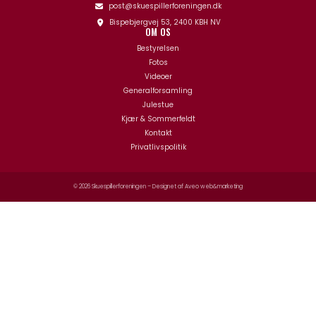
post@skuespillerforeningen.dk
Bispebjergvej 53, 2400 KBH NV
OM OS
Bestyrelsen
Fotos
Videoer
Generalforsamling
Julestue
Kjær & Sommerfeldt
Kontakt
Privatlivspolitik
© 2026 Skuespillerforeningen – Designet af
Aveo web&marketing