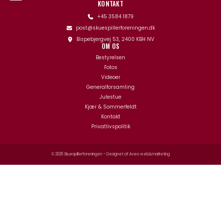
KONTAKT
+45 3584 1879
post@skuespillerforeningen.dk
Bispebjergvej 53, 2400 KBH NV
OM OS
Bestyrelsen
Fotos
Videoer
Generalforsamling
Julestue
Kjær & Sommerfeldt
Kontakt
Privatlivspolitik
© 2026 Skuespillerforeningen – Designet af
Aveo web&marketing