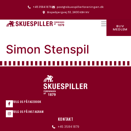
+45 3584 1879
post@skuespillerforeningen.dk
Bispebjergvej 53, 2400 KBH NV
BLIV
MEDLEM
SKUESPILLERFORENINGENS HUS
Simon Stenspil
FØLG OS PÅ FACEBOOK
FØLG OS PÅ INSTAGRAM
KONTAKT
+45 3584 1879