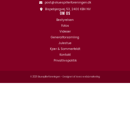
post@skuespillerforeningen.dk
Bispebjergvej 53, 2400 KBH NV
OM OS
Bestyrelsen
Fotos
Videoer
Generalforsamling
Julestue
Kjær & Sommerfeldt
Kontakt
Privatlivspolitik
© 2026 Skuespillerforeningen – Designet af
Aveo web&marketing