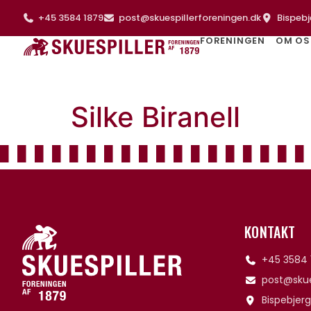
+45 3584 1879
post@skuespillerforeningen.dk
Bispebj
FORENINGEN
OM OS
Silke Biranell
KONTAKT
+45 3584 
post@skue
Bispebjerg