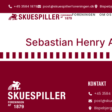
+45 3584 1879
post@skuespillerforeningen.dk
Bispebj
FORENINGEN
OM OS
Sebastian Henry 
KONTAKT
+45 3584 
post@skue
Bispebjerg