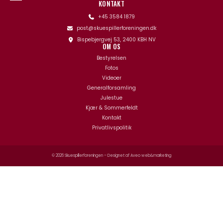
KONTAKT
+45 3584 1879
post@skuespillerforeningen.dk
Bispebjergvej 53, 2400 KBH NV
OM OS
Bestyrelsen
Fotos
Videoer
Generalforsamling
Julestue
Kjær & Sommerfeldt
Kontakt
Privatlivspolitik
© 2026 Skuespillerforeningen – Designet af
Aveo web&marketing