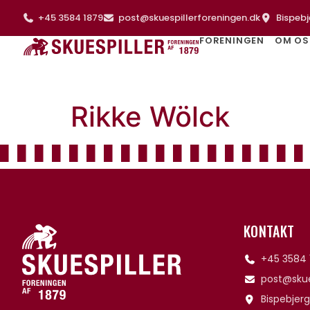
+45 3584 1879
post@skuespillerforeningen.dk
Bispebj
FORENINGEN
OM OS
Rikke Wölck
KONTAKT
+45 3584 
post@skue
Bispebjerg