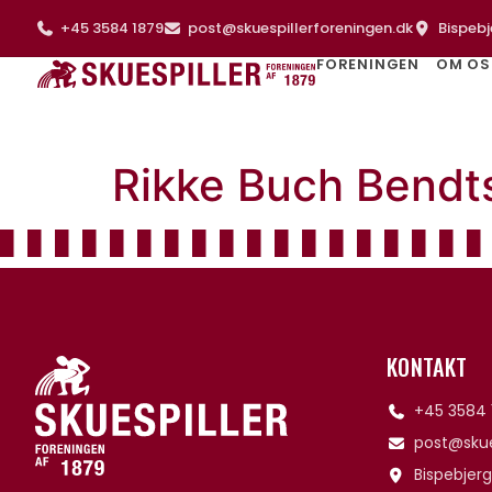
+45 3584 1879
post@skuespillerforeningen.dk
Bispebj
FORENINGEN
OM OS
Rikke Buch Bendt
KONTAKT
+45 3584 
post@skue
Bispebjerg