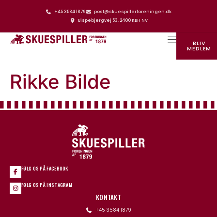
+45 3584 1879
post@skuespillerforeningen.dk
Bispebjergvej 53, 2400 KBH NV
BLIV
MEDLEM
SKUESPILLERFORENINGENS HUS
Rikke Bilde
FØLG OS PÅ FACEBOOK
FØLG OS PÅ INSTAGRAM
KONTAKT
+45 3584 1879