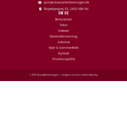
post@skuespillerforeningen.dk
Bispebjergvej 53, 2400 KBH NV
OM OS
Bestyrelsen
Fotos
Videoer
Generalforsamling
Julestue
Kjær & Sommerfeldt
Kontakt
Privatlivspolitik
© 2026 Skuespillerforeningen – Designet af
Aveo web&marketing