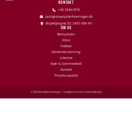
KONTAKT
+45 3584 1879
post@skuespillerforeningen.dk
Bispebjergvej 53, 2400 KBH NV
OM OS
Bestyrelsen
Fotos
Videoer
Generalforsamling
Julestue
Kjær & Sommerfeldt
Kontakt
Privatlivspolitik
© 2026 Skuespillerforeningen – Designet af
Aveo web&marketing