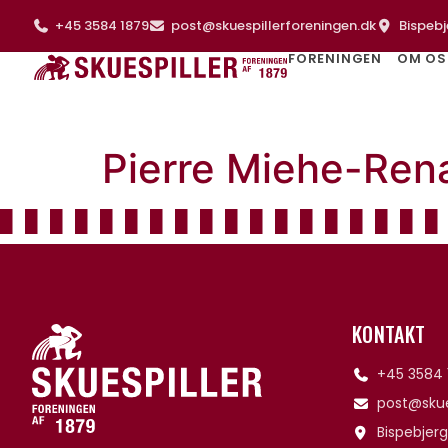
+45 3584 1879
post@skuespillerforeningen.dk
Bispebj
FORENINGEN
OM OS
Pierre Miehe-Ren
KONTAKT
+45 3584 
post@skue
Bispebjerg