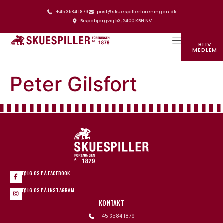
+45 3584 1879
post@skuespillerforeningen.dk
Bispebjergvej 53, 2400 KBH NV
BLIV
MEDLEM
SKUESPILLERFORENINGENS HUS
Peter Gilsfort
FØLG OS PÅ FACEBOOK
FØLG OS PÅ INSTAGRAM
KONTAKT
+45 3584 1879