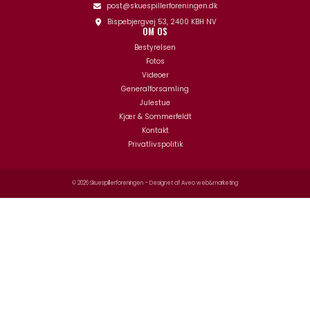
post@skuespillerforeningen.dk
Bispebjergvej 53, 2400 KBH NV
OM OS
Bestyrelsen
Fotos
Videoer
Generalforsamling
Julestue
Kjær & Sommerfeldt
Kontakt
Privatlivspolitik
© 2026 Skuespillerforeningen – Designet af
Aveo web&marketing