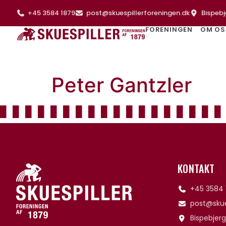
+45 3584 1879
post@skuespillerforeningen.dk
Bispebj
FORENINGEN
OM OS
Peter Gantzler
KONTAKT
+45 3584 
post@skue
Bispebjerg