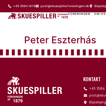
+45 3584 1879
post@skuespillerforeningen.dk
Bispebj
FORENINGEN
OM OS
Peter Eszterhás
KONTAKT
+45 3584 
post@skue
Bispebjerg