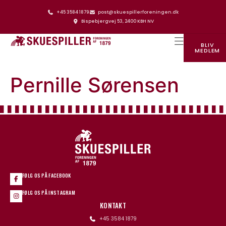
+45 3584 1879
post@skuespillerforeningen.dk
Bispebjergvej 53, 2400 KBH NV
BLIV
MEDLEM
SKUESPILLERFORENINGENS HUS
Pernille Sørensen
FØLG OS PÅ FACEBOOK
FØLG OS PÅ INSTAGRAM
KONTAKT
+45 3584 1879