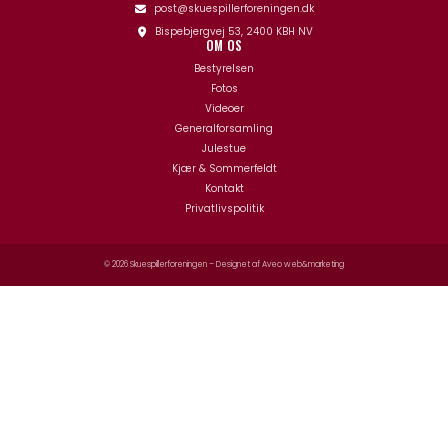
post@skuespillerforeningen.dk
Bispebjergvej 53, 2400 KBH NV
OM OS
Bestyrelsen
Fotos
Videoer
Generalforsamling
Julestue
Kjær & Sommerfeldt
Kontakt
Privatlivspolitik
© 2026 Skuespillerforeningen – Designet af
Aveo web&marketing