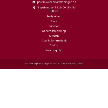
post@skuespillerforeningen.dk
Bispebjergvej 53, 2400 KBH NV
OM OS
Bestyrelsen
Fotos
Videoer
Generalforsamling
Julestue
Kjær & Sommerfeldt
Kontakt
Privatlivspolitik
© 2026 Skuespillerforeningen – Designet af
Aveo web&marketing