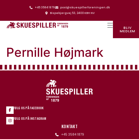
+45 3584 1879
post@skuespillerforeningen.dk
Bispebjergvej 53, 2400 KBH NV
BLIV
MEDLEM
SKUESPILLERFORENINGENS HUS
Pernille Højmark
FØLG OS PÅ FACEBOOK
FØLG OS PÅ INSTAGRAM
KONTAKT
+45 3584 1879