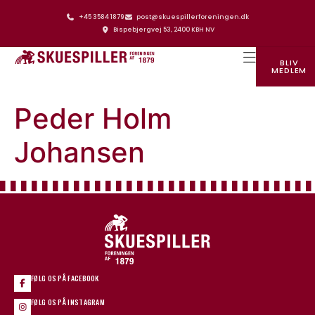
+45 3584 1879
post@skuespillerforeningen.dk
Bispebjergvej 53, 2400 KBH NV
BLIV
MEDLEM
SKUESPILLERFORENINGENS HUS
Peder Holm
Johansen
FØLG OS PÅ FACEBOOK
FØLG OS PÅ INSTAGRAM