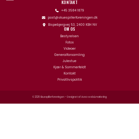
KONTAKT
+45 3584 1879
post@skuespillerforeningen.dk
Bispebjergvej 53, 2400 KBH NV
OM OS
Bestyrelsen
Fotos
Videoer
Generalforsamling
Julestue
Kjær & Sommerfeldt
Kontakt
Privatlivspolitik
© 2026 Skuespillerforeningen – Designet af
Aveo web&marketing