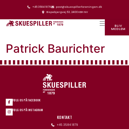
+45 3584 1879
post@skuespillerforeningen.dk
Bispebjergvej 53, 2400 KBH NV
BLIV
MEDLEM
SKUESPILLERFORENINGENS HUS
Patrick Baurichter
FØLG OS PÅ FACEBOOK
FØLG OS PÅ INSTAGRAM
KONTAKT
+45 3584 1879