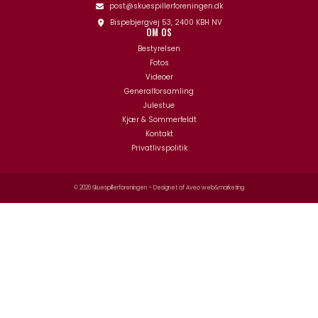
post@skuespillerforeningen.dk
Bispebjergvej 53, 2400 KBH NV
OM OS
Bestyrelsen
Fotos
Videoer
Generalforsamling
Julestue
Kjær & Sommerfeldt
Kontakt
Privatlivspolitik
© 2026 Skuespillerforeningen – Designet af
Aveo web&marketing