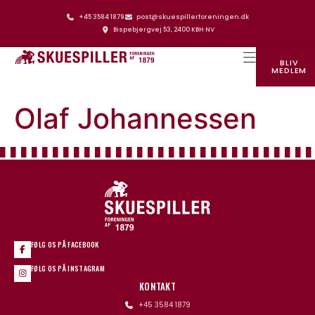
+45 3584 1879
post@skuespillerforeningen.dk
Bispebjergvej 53, 2400 KBH NV
BLIV
MEDLEM
SKUESPILLERFORENINGENS HUS
Olaf Johannessen
FØLG OS PÅ FACEBOOK
FØLG OS PÅ INSTAGRAM
KONTAKT
+45 3584 1879