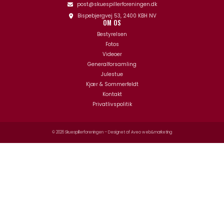
post@skuespillerforeningen.dk
Bispebjergvej 53, 2400 KBH NV
OM OS
Bestyrelsen
Fotos
Videoer
Generalforsamling
Julestue
Kjær & Sommerfeldt
Kontakt
Privatlivspolitik
© 2026 Skuespillerforeningen – Designet af
Aveo web&marketing