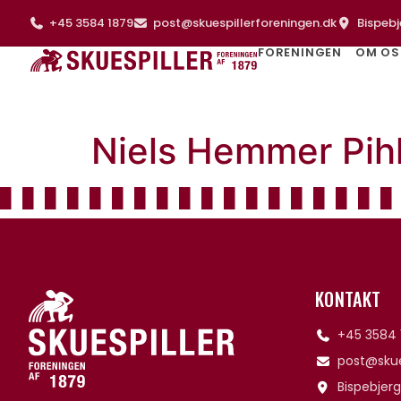
+45 3584 1879
post@skuespillerforeningen.dk
Bispebj
FORENINGEN
OM OS
Niels Hemmer Pih
KONTAKT
+45 3584 
post@skue
Bispebjerg