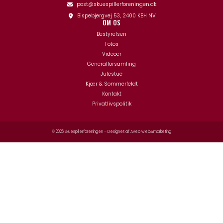
post@skuespillerforeningen.dk
Bispebjergvej 53, 2400 KBH NV
OM OS
Bestyrelsen
Fotos
Videoer
Generalforsamling
Julestue
Kjær & Sommerfeldt
Kontakt
Privatlivspolitik
© 2026 Skuespillerforeningen – Designet af
Aveo web&marketing