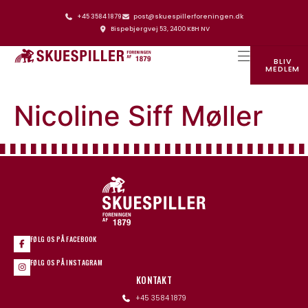
+45 3584 1879
post@skuespillerforeningen.dk
Bispebjergvej 53, 2400 KBH NV
BLIV
MEDLEM
SKUESPILLERFORENINGENS HUS
Nicoline Siff Møller
FØLG OS PÅ FACEBOOK
FØLG OS PÅ INSTAGRAM
KONTAKT
+45 3584 1879