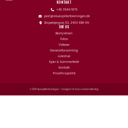
KONTAKT
+45 3584 1879
post@skuespillerforeningen.dk
Bispebjergvej 53, 2400 KBH NV
OM OS
Bestyrelsen
Fotos
Videoer
Generalforsamling
Julestue
Kjær & Sommerfeldt
Kontakt
Privatlivspolitik
© 2026 Skuespillerforeningen – Designet af
Aveo web&marketing