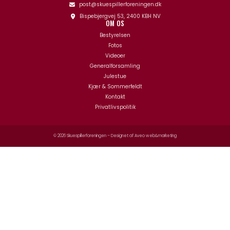
post@skuespillerforeningen.dk
Bispebjergvej 53, 2400 KBH NV
OM OS
Bestyrelsen
Fotos
Videoer
Generalforsamling
Julestue
Kjær & Sommerfeldt
Kontakt
Privatlivspolitik
© 2026 Skuespillerforeningen – Designet af
Aveo web&marketing