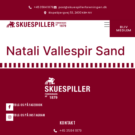
+45 3584 1879
post@skuespillerforeningen.dk
Bispebjergvej 53, 2400 KBH NV
BLIV
MEDLEM
SKUESPILLERFORENINGENS HUS
Natali Vallespir Sand
FØLG OS PÅ FACEBOOK
FØLG OS PÅ INSTAGRAM
KONTAKT
+45 3584 1879