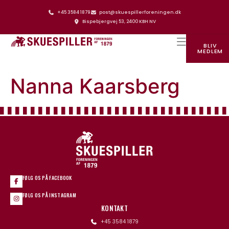
+45 3584 1879
post@skuespillerforeningen.dk
Bispebjergvej 53, 2400 KBH NV
BLIV
MEDLEM
SKUESPILLERFORENINGENS HUS
Nanna Kaarsberg
FØLG OS PÅ FACEBOOK
FØLG OS PÅ INSTAGRAM
KONTAKT
+45 3584 1879