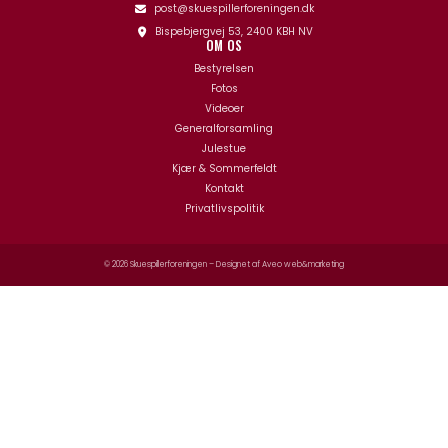
post@skuespillerforeningen.dk
Bispebjergvej 53, 2400 KBH NV
OM OS
Bestyrelsen
Fotos
Videoer
Generalforsamling
Julestue
Kjær & Sommerfeldt
Kontakt
Privatlivspolitik
© 2026 Skuespillerforeningen – Designet af
Aveo web&marketing