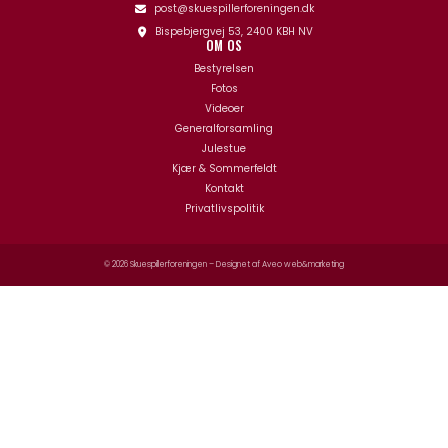
post@skuespillerforeningen.dk
Bispebjergvej 53, 2400 KBH NV
OM OS
Bestyrelsen
Fotos
Videoer
Generalforsamling
Julestue
Kjær & Sommerfeldt
Kontakt
Privatlivspolitik
© 2026 Skuespillerforeningen – Designet af
Aveo web&marketing