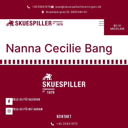
+45 3584 1879
post@skuespillerforeningen.dk
Bispebjergvej 53, 2400 KBH NV
BLIV
MEDLEM
SKUESPILLERFORENINGENS HUS
Nanna Cecilie Bang
FØLG OS PÅ FACEBOOK
FØLG OS PÅ INSTAGRAM
KONTAKT
+45 3584 1879