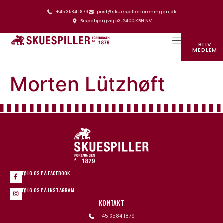
+45 3584 1879
post@skuespillerforeningen.dk
Bispebjergvej 53, 2400 KBH NV
BLIV
MEDLEM
SKUESPILLERFORENINGENS HUS
Morten Lützhøft
FØLG OS PÅ FACEBOOK
FØLG OS PÅ INSTAGRAM
KONTAKT
+45 3584 1879