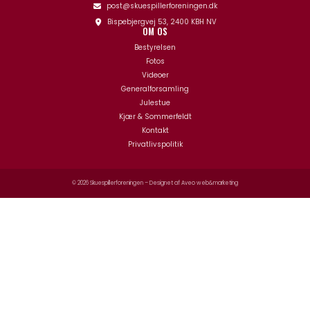
post@skuespillerforeningen.dk
Bispebjergvej 53, 2400 KBH NV
OM OS
Bestyrelsen
Fotos
Videoer
Generalforsamling
Julestue
Kjær & Sommerfeldt
Kontakt
Privatlivspolitik
© 2026 Skuespillerforeningen – Designet af
Aveo web&marketing