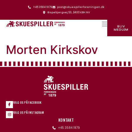
+45 3584 1879
post@skuespillerforeningen.dk
Bispebjergvej 53, 2400 KBH NV
BLIV
MEDLEM
SKUESPILLERFORENINGENS HUS
Morten Kirkskov
FØLG OS PÅ FACEBOOK
FØLG OS PÅ INSTAGRAM
KONTAKT
+45 3584 1879