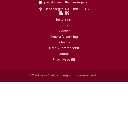
post@skuespillerforeningen.dk
Bispebjergvej 53, 2400 KBH NV
OM OS
Bestyrelsen
Fotos
Videoer
Generalforsamling
Julestue
Kjær & Sommerfeldt
Kontakt
Privatlivspolitik
© 2026 Skuespillerforeningen – Designet af
Aveo web&marketing