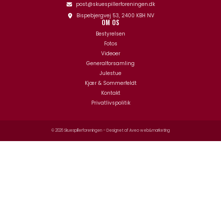
post@skuespillerforeningen.dk
Bispebjergvej 53, 2400 KBH NV
OM OS
Bestyrelsen
Fotos
Videoer
Generalforsamling
Julestue
Kjær & Sommerfeldt
Kontakt
Privatlivspolitik
© 2026 Skuespillerforeningen – Designet af
Aveo web&marketing