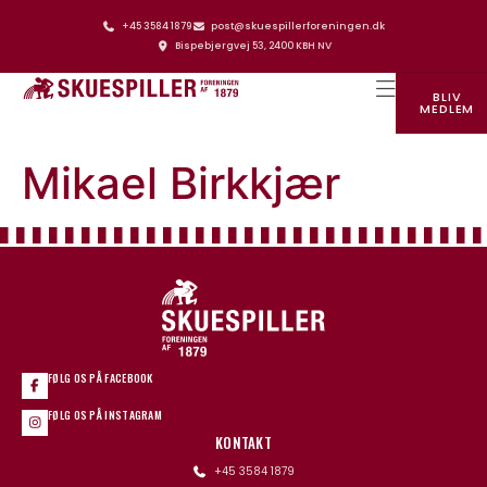
+45 3584 1879
post@skuespillerforeningen.dk
Bispebjergvej 53, 2400 KBH NV
BLIV
MEDLEM
SKUESPILLERFORENINGENS HUS
Mikael Birkkjær
FØLG OS PÅ FACEBOOK
FØLG OS PÅ INSTAGRAM
KONTAKT
+45 3584 1879