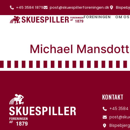
+45 3584 1879
post@skuespillerforeningen.dk
Bispebj
FORENINGEN
OM OS
Michael Mansdott
KONTAKT
+45 3584 
post@skue
Bispebjerg