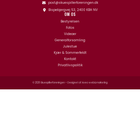
post@skuespillerforeningen.dk
Bispebjergvej 53, 2400 KBH NV
OM OS
Bestyrelsen
Fotos
Videoer
Generalforsamling
Julestue
Kjær & Sommerfeldt
Kontakt
Privatlivspolitik
© 2026 Skuespillerforeningen – Designet af
Aveo web&marketing