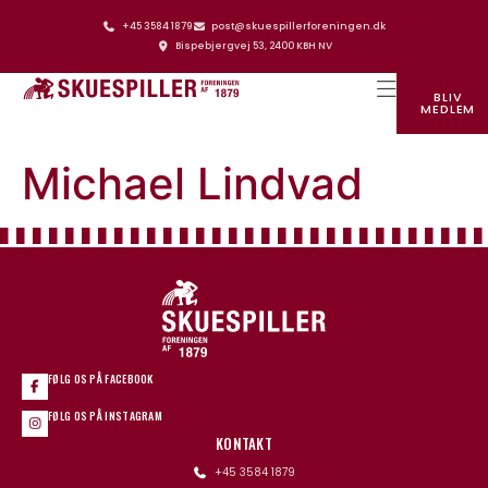
+45 3584 1879
post@skuespillerforeningen.dk
Bispebjergvej 53, 2400 KBH NV
BLIV
MEDLEM
SKUESPILLERFORENINGENS HUS
Michael Lindvad
FØLG OS PÅ FACEBOOK
FØLG OS PÅ INSTAGRAM
KONTAKT
+45 3584 1879