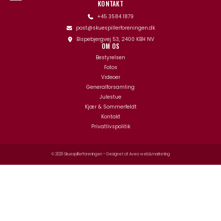
KONTAKT
+45 3584 1879
post@skuespillerforeningen.dk
Bispebjergvej 53, 2400 KBH NV
OM OS
Bestyrelsen
Fotos
Videoer
Generalforsamling
Julestue
Kjær & Sommerfeldt
Kontakt
Privatlivspolitik
© 2026 Skuespillerforeningen – Designet af
Aveo web&marketing