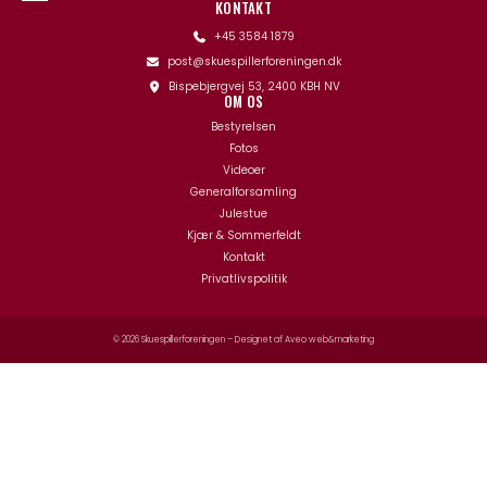
KONTAKT
+45 3584 1879
post@skuespillerforeningen.dk
Bispebjergvej 53, 2400 KBH NV
OM OS
Bestyrelsen
Fotos
Videoer
Generalforsamling
Julestue
Kjær & Sommerfeldt
Kontakt
Privatlivspolitik
© 2026 Skuespillerforeningen – Designet af
Aveo web&marketing