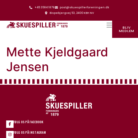
+45 3584 1879
post@skuespillerforeningen.dk
Bispebjergvej 53, 2400 KBH NV
BLIV
MEDLEM
SKUESPILLERFORENINGENS HUS
Mette Kjeldgaard
Jensen
FØLG OS PÅ FACEBOOK
FØLG OS PÅ INSTAGRAM