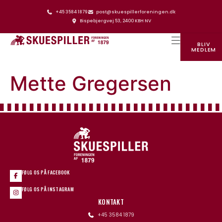
+45 3584 1879
post@skuespillerforeningen.dk
Bispebjergvej 53, 2400 KBH NV
BLIV
MEDLEM
SKUESPILLERFORENINGENS HUS
Mette Gregersen
FØLG OS PÅ FACEBOOK
FØLG OS PÅ INSTAGRAM
KONTAKT
+45 3584 1879