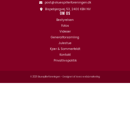
post@skuespillerforeningen.dk
Bispebjergvej 53, 2400 KBH NV
OM OS
Bestyrelsen
Fotos
Videoer
Generalforsamling
Julestue
Kjær & Sommerfeldt
Kontakt
Privatlivspolitik
© 2026 Skuespillerforeningen – Designet af
Aveo web&marketing